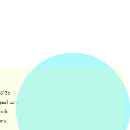
-8136
gmail.com
dillo
nda