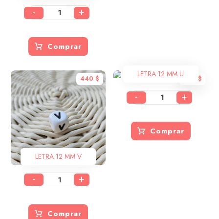
-
+
Comprar
LETRA 12 MM U
440
$
440
$
-
+
Comprar
LETRA 12 MM V
-
+
Comprar