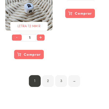
Comprar
LETRA 12 MM R
-
+
Comprar
1
2
3
→