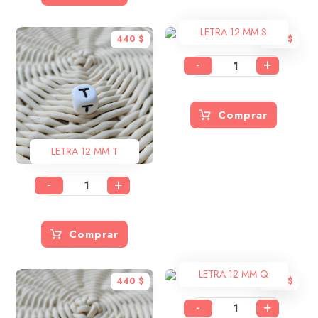
LETRA 12 MM S
440
$
440
$
-
+
Comprar
LETRA 12 MM T
-
+
Comprar
LETRA 12 MM Q
440
$
440
$
-
+