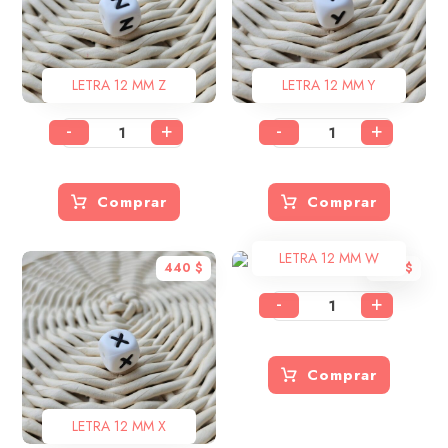
LETRA 12 MM Z
LETRA 12 MM Y
-
+
-
+
Comprar
Comprar
LETRA 12 MM W
440
$
440
$
-
+
Comprar
LETRA 12 MM X