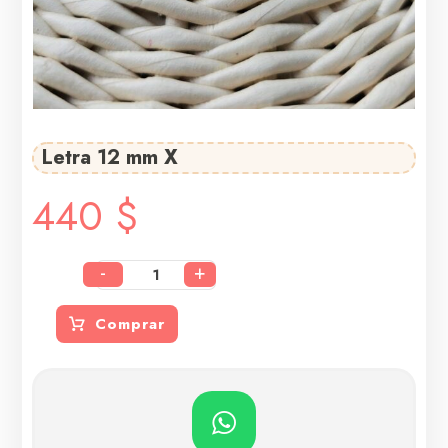
Letra 12 mm X
440
$
-
+
Comprar