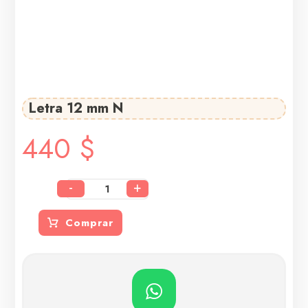
Letra 12 mm N
440
$
-
+
Comprar