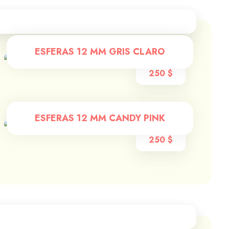
ESFERAS 12 MM GRIS CLARO
250
$
ESFERAS 12 MM CANDY PINK
250
$