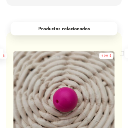
Productos relacionados
00
$
400
$