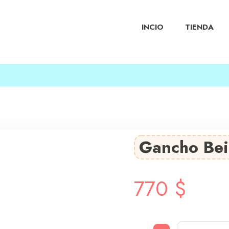
INCIO
TIENDA
Gancho Be
770
$