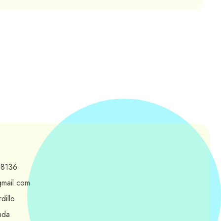
-8136
gmail.com
dillo
nda