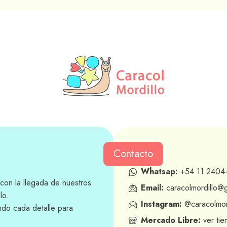
Contacto
Whatsap:
+54 11 2404
con la llegada de nuestros
Email:
caracolmordillo@
lo.
Instagram:
@caracolmor
ndo cada detalle para
Mercado Libre:
ver tie