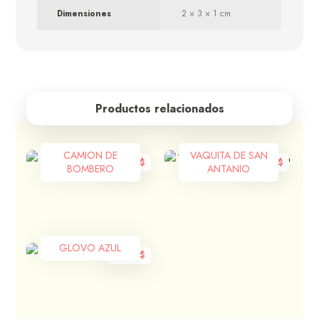
Dimensiones
2 × 3 × 1 cm
Productos relacionados
CAMION DE
VAQUITA DE SAN
1.430
$
1.430
$
BOMBERO
ANTANIO
GLOVO AZUL
1.430
$