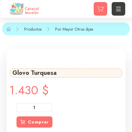
Productos
Por Mayor
Otros dijes
Glovo Turquesa
1.430
$
Comprar