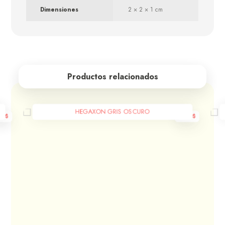
Dimensiones
2 × 2 × 1 cm
Productos relacionados
HEGAXON GRIS OSCURO
00
$
600
$