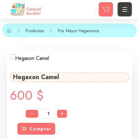
Productos
Por Mayor
Hegaxonos
Hegaxon Camel
600
$
-
+
Comprar