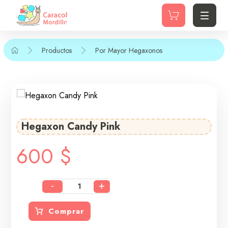
Productos
Por Mayor
Hegaxonos
Hegaxon Candy Pink
600
$
-
+
Comprar