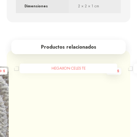
Dimensiones
2 × 2 × 1 cm
Productos relacionados
HEGAXON CELESTE
00
$
600
$