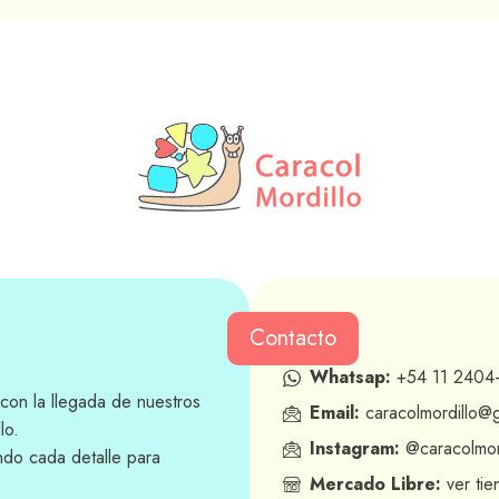
Contacto
Whatsap:
+54 11 2404
con la llegada de nuestros
Email:
caracolmordillo@
lo.
Instagram:
@caracolmor
ndo cada detalle para
Mercado Libre:
ver tie