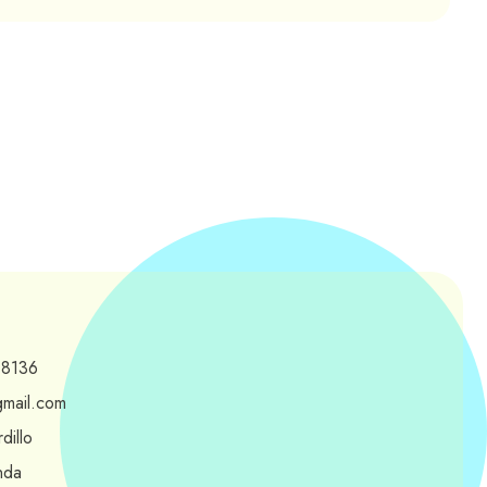
-8136
gmail.com
dillo
nda