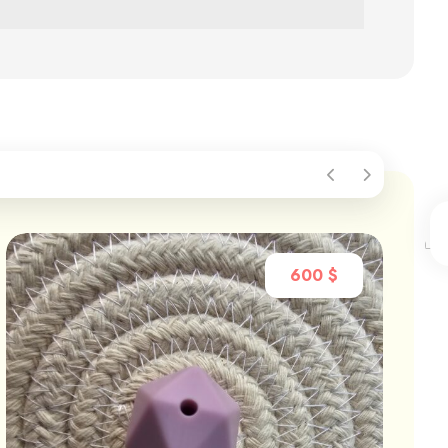
600
$