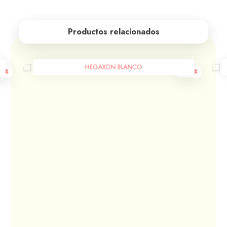
Productos relacionados
HEGAXON BLANCO
00
$
600
$