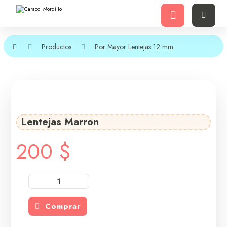
Productos
Por Mayor
Lentejas 12 mm
Lentejas Marron
200
$
Comprar