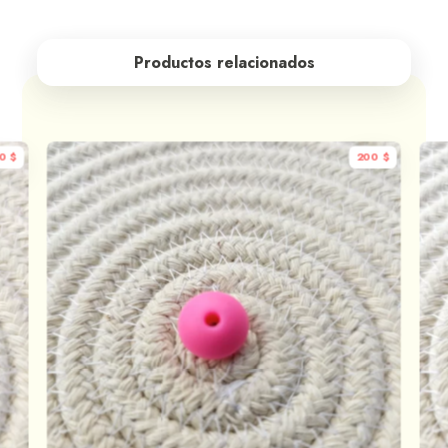
Productos relacionados
00
$
200
$