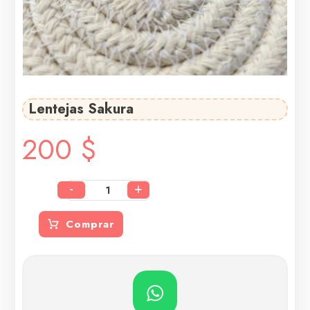
Lentejas Sakura
200
$
-
+
Comprar